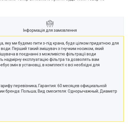
Інформація для замовлення
да, яку ми будемо пити з-під крана, буде цілком придатною для
ї води. Перший такий змішувач з гнучким носиком, який
мішувача в поєднанні з можливістю фільтрації води
ать надмірну експлуатацію фільтра та дозволять вам
є змін в установці, в комплекті є всі необхідні для
 тарифу перевізника; Гарантия: 60 месяцев официальной
ации бренда: Польша; Вид смесителя: Однорычажный; Диаметр