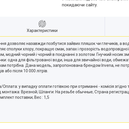
покидаючи сайту.
Характеристики
ення дозволяє назавжди позбутися зайвих пляшок чи глечиків, а во
аляє сполуки хлору, покращує смак, запах і прозорість водопровідно
мом, модний чорний і чорний в поєднанні з золотом. Гнучкий носик з
ручки: одна для фільтрованої води, інша для звичайної води, обмеж
 потрібна. Дана модель, запропонована брендом Invena, не потребу
 або після 10 000 літрів.
Оплата: у випадку оплати готівкою при отриманні - комісія згідно
д монтажа: Врезной; Шланги: На резьбе обычные; Страна регистр
плект поставки; Вес : 1,5