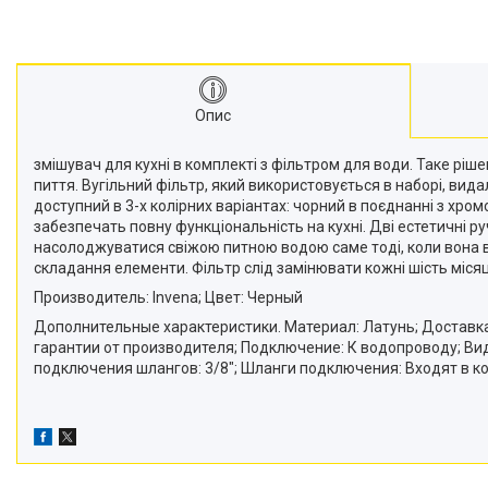
Опис
змішувач для кухні в комплекті з фільтром для води. Таке ріш
пиття. Вугільний фільтр, який використовується в наборі, вид
доступний в 3-х колірних варіантах: чорний в поєднанні з хро
забезпечать повну функціональність на кухні. Дві естетичні 
насолоджуватися свіжою питною водою саме тоді, коли вона вам
складання елементи. Фільтр слід замінювати кожні шість місяців
Производитель: Invena; Цвет: Черный
Дополнительные характеристики. Материал: Латунь; Доставка/
гарантии от производителя; Подключение: К водопроводу; Ви
подключения шлангов: 3/8"; Шланги подключения: Входят в ком