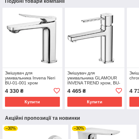
Подібні товари компанії
Змішувач для
Змішувач для
Зміш
умивальника Invena Neri
умивальника GLAMOUR
chro
BU-01-001 хром
INVENA TREND хром, BU-
02-001
4 330
4 465
4 7
₴
₴
Купити
Купити
Акційні пропозиції та новинки
–30%
–30%