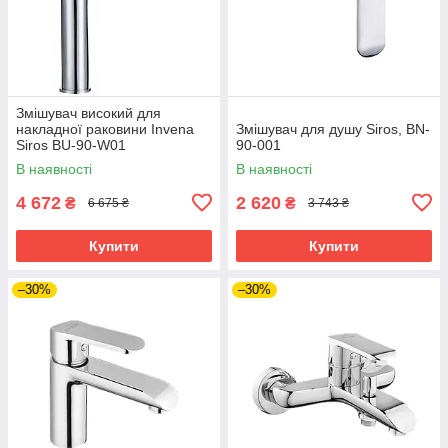
Змішувач високий для
накладної раковини Invena
Змішувач для душу Siros, BN-
Siros BU-90-W01
90-001
В наявності
В наявності
4 672
2 620
₴
₴
6 675 ₴
3 743 ₴
Купити
Купити
–30%
–30%