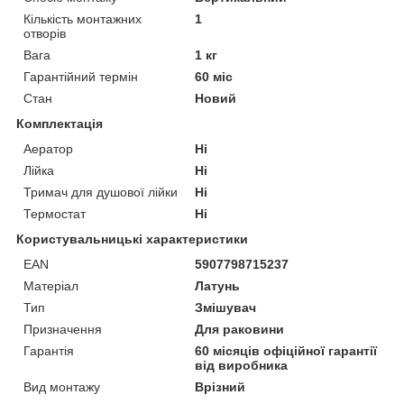
Кількість монтажних
1
отворів
Вага
1 кг
Гарантійний термін
60 міс
Стан
Новий
Комплектація
Аератор
Ні
Лійка
Ні
Тримач для душової лійки
Ні
Термостат
Ні
Користувальницькі характеристики
EAN
5907798715237
Матеріал
Латунь
Тип
Змішувач
Призначення
Для раковини
Гарантія
60 місяців офіційної гарантії
від виробника
Вид монтажу
Врізний