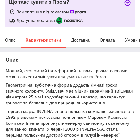
Що таке купити з Пром?
Замовлення під захистом
Доступна доставка
Опис
Характеристики
Доставка
Оплата
Умови 
Опис
Модний, економний і комфортний: такими трьома словами
можна описати змішувач для умивальника Paros.
Геометрична, кубістична форма додасть кімнаті трохи
звичного колориту. Змішувач має міцний керамічний змішувач
діаметром 25 мм і водозберігаючий аератор, що гарантує
тривале та безпечне для природи використання.
Торгова марка INVENA -знана польська компанія, заснована в
1992 р відомим польським полярником Мареком Камінські.
Компанія Invena пропонує інженерну сантехніку і сантехніку
для ванної кімнати. У червні 2000 р INVENA S.A. стала
першим польським дистриб'ютором в галузі інженерної