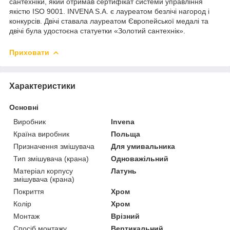
сантехніки, який отримав сертифікат системи управління
якістю ISO 9001. INVENA S.A. є лауреатом безлічі нагород і
конкурсів. Двічі ставала лауреатом Європейської медалі та
двічі була удостоєна статуетки «Золотий сантехнік».
Приховати
Характеристики
Основні
Виробник
Invena
Країна виробник
Польща
Призначення змішувача
Для умивальника
Тип змішувача (крана)
Одноважільний
Матеріал корпусу
Латунь
змішувача (крана)
Покриття
Хром
Колір
Хром
Монтаж
Врізний
Спосіб монтажу
Вертикальний