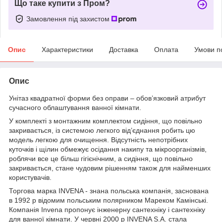
Що таке купити з Пром?
Замовлення під захистом
Опис
Характеристики
Доставка
Оплата
Умови п
Опис
Унітаз квадратної форми без оправи – обов’язковий атрибут
сучасного облаштування ванної кімнати.
У комплекті з монтажним комплектом сидіння, що повільно
закривається, із системою легкого від’єднання робить цю
модель легкою для очищення. Відсутність непотрібних
куточків і щілин обмежує осідання накипу та мікроорганізмів,
роблячи все це більш гігієнічним, а сидіння, що повільно
закривається, стане чудовим рішенням також для найменших
користувачів.
Торгова марка INVENA - знана польська компанія, заснована
в 1992 р відомим польським полярником Мареком Камінські.
Компанія Invena пропонує інженерну сантехніку і сантехніку
для ванної кімнати. У червні 2000 р INVENA S.A. стала