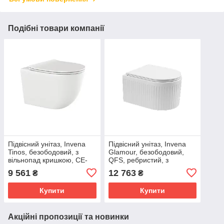
Подібні товари компанії
Підвісний унітаз, Invena
Підвісний унітаз, Invena
Tinos, безободовий, з
Glamour, безободовий,
вільнопад кришкою, CE-
QFS, ребристий, з
91-001
вільнопад кришкою, CE-
9 561
12 763
₴
₴
92-001
Купити
Купити
Акційні пропозиції та новинки