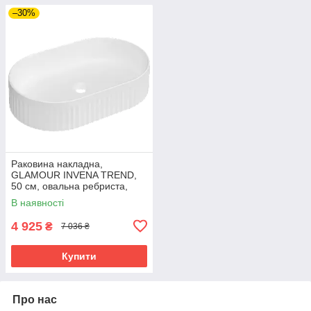
–30%
Раковина накладна,
GLAMOUR INVENA TREND,
50 см, овальна ребриста,
біла глянцева, CE-63-W01
В наявності
4 925
₴
7 036 ₴
Купити
Про нас