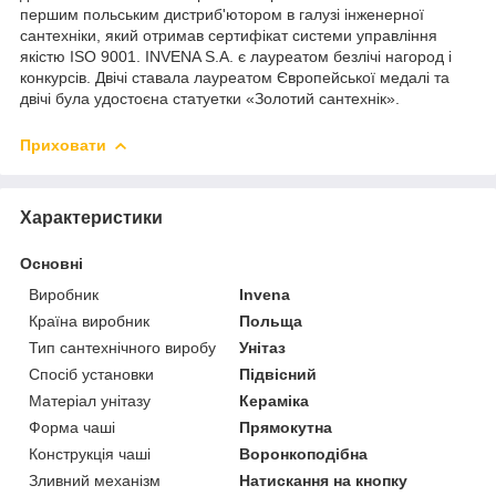
першим польським дистриб'ютором в галузі інженерної
сантехніки, який отримав сертифікат системи управління
якістю ISO 9001. INVENA S.A. є лауреатом безлічі нагород і
конкурсів. Двічі ставала лауреатом Європейської медалі та
двічі була удостоєна статуетки «Золотий сантехнік».
Приховати
Характеристики
Основні
Виробник
Invena
Країна виробник
Польща
Тип сантехнічного виробу
Унітаз
Спосіб установки
Підвісний
Матеріал унітазу
Кераміка
Форма чаші
Прямокутна
Конструкція чаші
Воронкоподібна
Зливний механізм
Натискання на кнопку