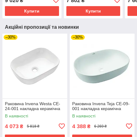
9 020
7 802
7 6
₴
₴
Купити
Купити
Акційні пропозиції та новинки
–30%
–30%
Раковина Invena Westa CE-
Раковина Invena Teja CE-09-
24-001 накладна керамічна
001 накладна керамічна
В наявності
В наявності
4 073
4 388
₴
₴
5 818 ₴
6 269 ₴