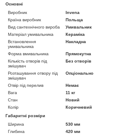
Основні
Виробник
Invena
Країна виробник
Польща
Вид сантехнічного вироба
Умивальник
Матеріал умивальника
Кераміка
Встановлення
Накладна
умивальника
Форма вмивальника
Прямокутна
Кількість отворів під
Без отворів
змішувач
Розташування отвору під
Опціонально
змішувач
Отвір під перелив
Немає
Вага
11 кг
Стан
Новий
Колір
Коричневий
Габаритні розміри
Ширина
530 мм
Глибина
420 мм