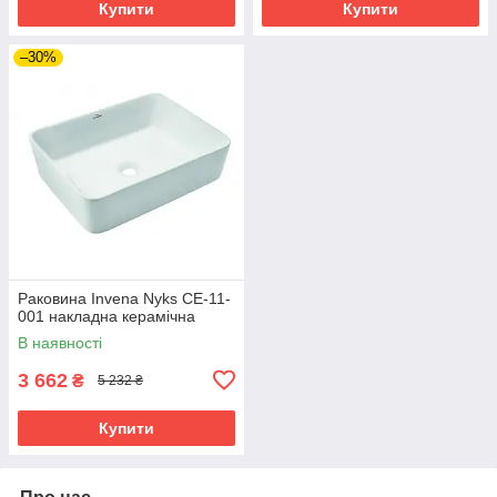
Купити
Купити
–30%
Раковина Invena Nyks CE-11-
001 накладна керамічна
В наявності
3 662
₴
5 232 ₴
Купити