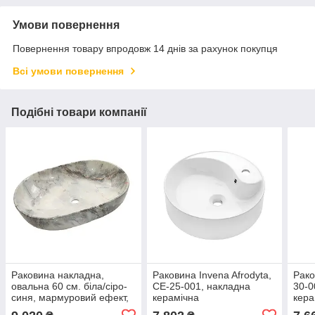
Умови повернення
Повернення товару впродовж 14 днів за рахунок покупця
Всі умови повернення
Подібні товари компанії
Раковина накладна,
Раковина Invena Afrodyta,
Рако
овальна 60 см. біла/сіро-
CE-25-001, накладна
30-0
синя, мармуровий ефект,
керамічна
кера
Korfu, CE-34-722