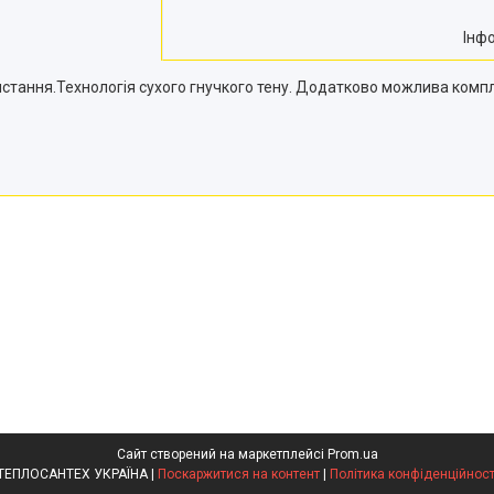
Інф
стання.Технологія сухого гнучкого тену. Додатково можлива комп
Сайт створений на маркетплейсі
Prom.ua
ТЕПЛОСАНТЕХ УКРАЇНА |
Поскаржитися на контент
|
Політика конфіденційност