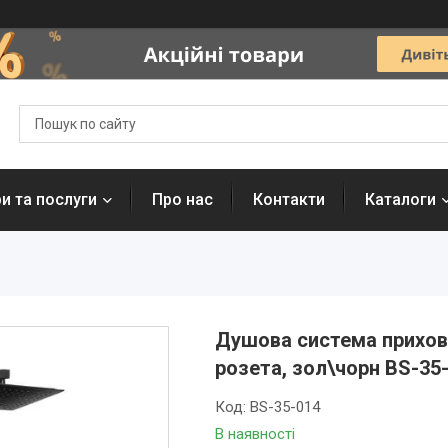
и та послуги
Про нас
Контакти
Каталоги
Душова система прихова
розета, зол\чорн BS-35
Код:
BS-35-014
В наявності