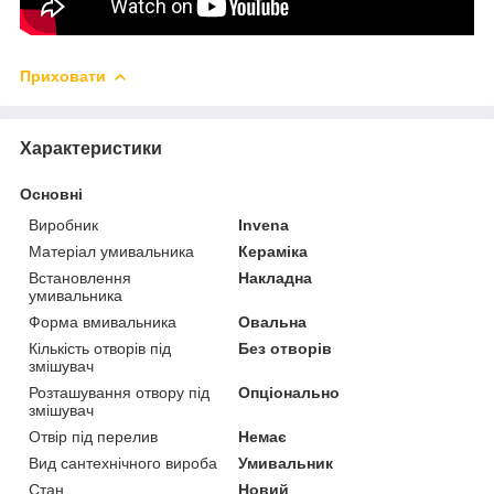
Приховати
Характеристики
Основні
Виробник
Invena
Матеріал умивальника
Кераміка
Встановлення
Накладна
умивальника
Форма вмивальника
Овальна
Кількість отворів під
Без отворів
змішувач
Розташування отвору під
Опціонально
змішувач
Отвір під перелив
Немає
Вид сантехнічного вироба
Умивальник
Стан
Новий