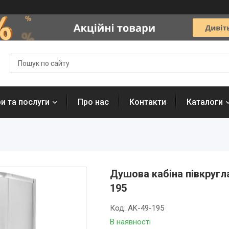
и та послуги
Про нас
Контакти
Каталоги
Душова кабіна півкругла
195
Код:
AK-49-195
В наявності