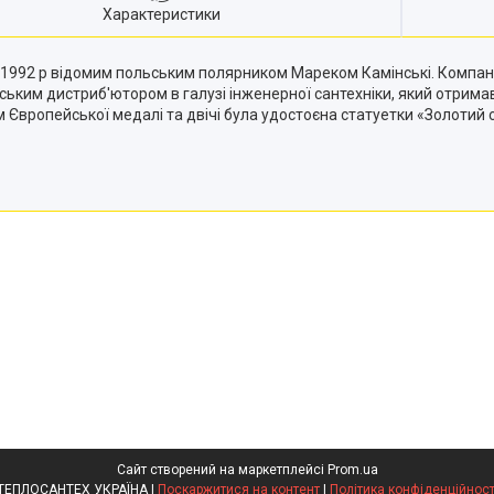
Характеристики
 1992 р відомим польським полярником Мареком Камінські. Компанія
ським дистриб'ютором в галузі інженерної сантехніки, який отримав
м Європейської медалі та двічі була удостоєна статуетки «Золотий с
Сайт створений на маркетплейсі
Prom.ua
ТЕПЛОСАНТЕХ УКРАЇНА |
Поскаржитися на контент
|
Політика конфіденційност