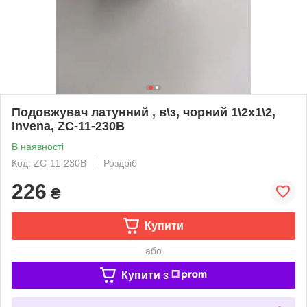
Подовжувач латунний , в\з, чорний 1\2х1\2,
Invena, ZC-11-230B
В наявності
Код: ZC-11-230B
Роздріб
226
₴
Купити
або
Купити з