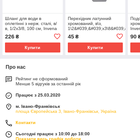
Шланг для води в
Перехідник латунний
Подо
оплетінні з нерж. сталі, в/
хромований, в\з,
хром
в, 1/2x3/8, 100 см, Invena
1\2&#039;&#039;х3\8&#039;&#039;,
Inve
WS-02-100
Invena, ZC-10-102
226
45
90
₴
₴
Купити
Купити
Про нас
Рейтинг не сформований
Менше 5 відгуків за останній рік
Працює з 25.03.2020
м. Івано-Франківськ
площа Європейська 3, Івано-Франківськ, Україна
Контакти
Сьогодні працює з 10:00 до 18:00
Показати весь графік роботи