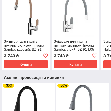
Змішувач для кухні з
Змішувач для кухні з
Зміш
гнучким виливом, Invena
гнучким виливом, Invena
гнуч
Samba, кавовий, BZ-91-
Samba, сірий, BZ-91-L05
Hula
L03
3 743
3 743
3 7
₴
₴
Купити
Купити
Акційні пропозиції та новинки
–30%
–30%