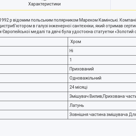
Характеристики
1992 р відомим польським полярником Мареком Камінські. Компанія 
истриб'ютором в галузі інженерної сантехніки, який отримав сертиф
м Європейської медалі та двічі була удостоєна статуетки «Золотий с
Хром
Ні
1
Прихований
Одноважільний
24 місяці
Змішувач Вилив,Прихована части
Латунь
Зовнішня частина змішувача Дл