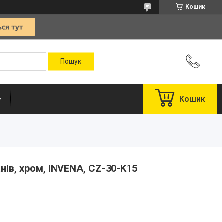
Кошик
Кошик
нів, хром, INVЕNA, CZ-30-K15