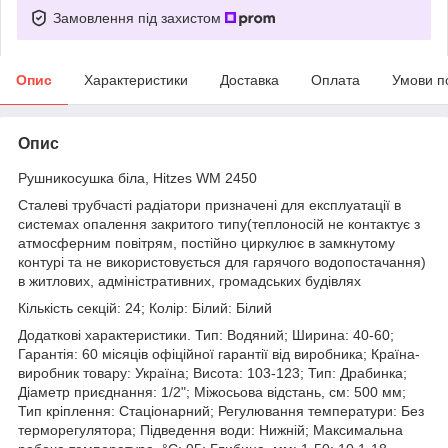
Замовлення під захистом
Опис
Характеристики
Доставка
Оплата
Умови п
Опис
Рушникосушка біла, Hitzes WM 2450
Сталеві трубчасті радіатори призначені для експлуатації в
системах опалення закритого типу(теплоносій не контактує з
атмосферним повітрям, постійно циркулює в замкнутому
контурі та не використовується для гарячого водопостачання)
в житлових, адміністративних, громадських будівлях
Кількість секцій: 24; Колір: Білий: Білий
Додаткові характеристики. Тип: Водяний; Ширина: 40-60;
Гарантія: 60 місяців офіційної гарантії від виробника; Країна-
виробник товару: Україна; Висота: 103-123; Тип: Драбинка;
Діаметр приєднання: 1/2"; Міжосьова відстань, см: 500 мм;
Тип кріплення: Стаціонарний; Регулювання температури: Без
терморегулятора; Підведення води: Нижній; Максимальна