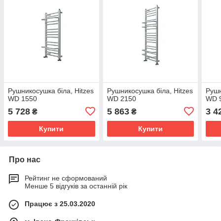
Рушникосушка біла, Hitzes
Рушникосушка біла, Hitzes
Рушн
WD 1550
WD 2150
WD 
5 728
5 863
3 4
₴
₴
Купити
Купити
Про нас
Рейтинг не сформований
Менше 5 відгуків за останній рік
Працює з 25.03.2020