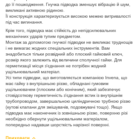
до її пошкодження. Гнучка підводка зменшує вібрацію й шум,
викликані активною рідиною.
Її конструкція характеризується високою межею витривалості
під час вигинання.
Крім того, підводка має стійкість до непідсилювальних
механічних ударів тупим предметом.
Монтаж за допомогою гнучкої підводки не викликає труднощів
і не вимагає жодних спеціальних інструментів. Вам
знадобиться тільки розвідний або плоский гайковий ключ,
розмір якого залежить від величини сполучної гайки. Для
герметизації місця з'єднання не потрібен жодний
ущільнювальний матеріал.
Усі типи підводки, що виготовляється компанією Invena, що
має гайку з внутрішньою різзю, обладнані гумовим
ущільнювачем (плоским або конічним), який забезпечує
стовідсоткову герметичність з'єднання встик із внутрішнім
трубопроводом, завершальною циліндричною трубною різзю
(кутові клапани для змішувачів, подовжувачі тощо). Якщо
підводка має наконечник із зовнішньою різзю, поверхню різі
необхідно обернути ущільнювальним матеріалом,
попередньо надавши шорсткість нарізної поверхні.
Приховати