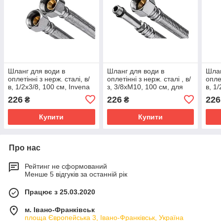
Шланг для води в
Шланг для води в
Шлан
оплетінні з нерж. сталі, в/
оплетінні з нерж. сталі , в/
оплет
в, 1/2x3/8, 100 см, Invena
з, 3/8хМ10, 100 см, для
в, 1/
WS-02-100
підключення змішувача
WS-
226
226
226
₴
₴
Invena WS-20-100
Купити
Купити
Про нас
Рейтинг не сформований
Менше 5 відгуків за останній рік
Працює з 25.03.2020
м. Івано-Франківськ
площа Європейська 3, Івано-Франківськ, Україна