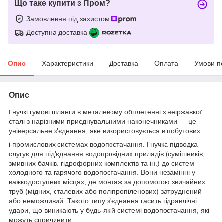
Що таке купити з Пром?
Замовлення під захистом
Доступна доставка
Опис
Характеристики
Доставка
Оплата
Умови п
Опис
Гнучкі гумові шланги в металевому обплетенні з неіржавкої
сталі з нарізними приєднувальними наконечниками — це
універсальне з'єднання, яке використовується в побутових
і промислових системах водопостачання. Гнучка підводка
слугує для під'єднання водопровідних приладів (сумішників,
змивних бачків, гідрофорних комплектів та ін.) до систем
холодного та гарячого водопостачання. Вони незамінні у
важкодоступних місцях, де монтаж за допомогою звичайних
труб (мідних, сталевих або поліпропіленових) затруднений
або неможливий. Такого типу з'єднання гасить гідравлічні
удари, що виникають у будь-якій системі водопостачання, які
можуть спричинити