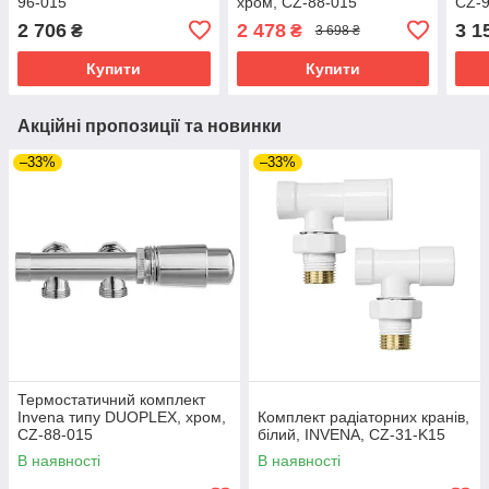
96-015
хром, CZ-88-015
CZ-
2 706
2 478
3 1
₴
₴
3 698 ₴
Купити
Купити
Акційні пропозиції та новинки
–33%
–33%
Термостатичний комплект
Invena типу DUOPLEX, хром,
Комплект радіаторних кранів,
CZ-88-015
білий, INVЕNA, CZ-31-K15
В наявності
В наявності