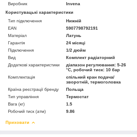
Виробник
Invena
Користувацькi характеристики
Тип підключення
Нижній
EAN
5907798792191
Матеріал
Латунь
Гарантія
24 місяці
Підключення
1/2 дюйм
Вид
Комплект радіаторний
Додаткові характеристики
діапазон регулювання: 5-26
°С, робочий тиск: 10 бар
Комплектація
спільний кран подача/
зворотній, термоголовка
Країна реєстрації бренду
Польща
Тип управління
Термостат
Вага (кг)
1.5
Робочий тиск (атм)
9.86
Приховати