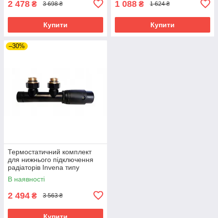
2 478
1 088
₴
₴
3 698 ₴
1 624 ₴
Купити
Купити
–30%
Термостатичний комплект
для нижнього підключення
радіаторів Invena типу
DUOPLEX, 50мм, чорний,
В наявності
CZ-91-015
2 494
₴
3 563 ₴
Купити