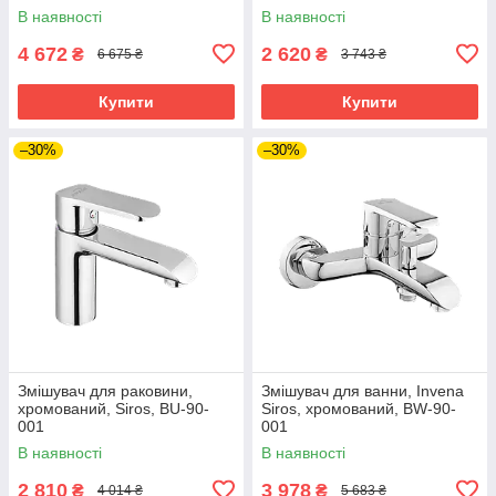
В наявності
В наявності
4 672
2 620
₴
₴
6 675 ₴
3 743 ₴
Купити
Купити
–30%
–30%
Змішувач для раковини,
Змішувач для ванни, Invena
хромований, Siros, BU-90-
Siros, хромований, BW-90-
001
001
В наявності
В наявності
2 810
3 978
₴
₴
4 014 ₴
5 683 ₴