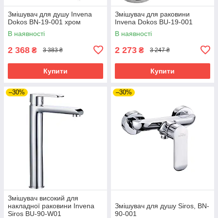
Змішувач для душу Invena
Змішувач для раковини
Dokos BN-19-001 хром
Invena Dokos BU-19-001
В наявності
В наявності
2 368
2 273
₴
₴
3 383 ₴
3 247 ₴
Купити
Купити
–30%
–30%
Змішувач високий для
накладної раковини Invena
Змішувач для душу Siros, BN-
Siros BU-90-W01
90-001