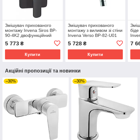
Змішувач прихованого
Змішувач прихованого
Зміш
монтажу Invena Siros BP-
монтажу з виливом зі стіни
біде
90-4K2 двофункційний
Invena Verso BP-82-U01
Inve
квадратна розета чорний
5 773
5 728
7 6
₴
₴
Купити
Купити
Акційні пропозиції та новинки
–30%
–30%