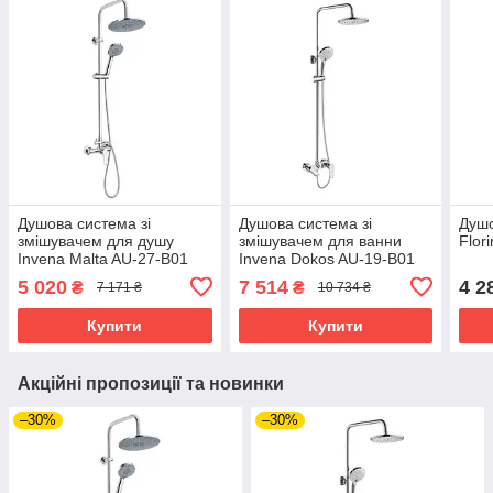
Душова система зі
Душова система зі
Душо
змішувачем для душу
змішувачем для ванни
Flor
Invena Malta AU-27-B01
Invena Dokos AU-19-B01
5 020
7 514
4 2
₴
₴
7 171 ₴
10 734 ₴
Купити
Купити
Акційні пропозиції та новинки
–30%
–30%