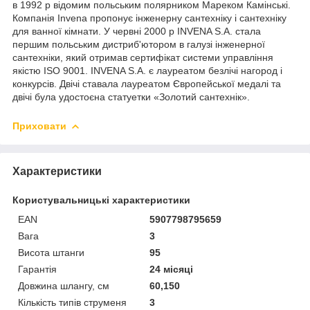
в 1992 р відомим польським полярником Мареком Камінські.
Компанія Invena пропонує інженерну сантехніку і сантехніку
для ванної кімнати. У червні 2000 р INVENA S.A. стала
першим польським дистриб'ютором в галузі інженерної
сантехніки, який отримав сертифікат системи управління
якістю ISO 9001. INVENA S.A. є лауреатом безлічі нагород і
конкурсів. Двічі ставала лауреатом Європейської медалі та
двічі була удостоєна статуетки «Золотий сантехнік».
Приховати
Характеристики
Користувальницькі характеристики
EAN
5907798795659
Вага
3
Висота штанги
95
Гарантія
24 місяці
Довжина шлангу, см
60,150
Кількість типів струменя
3