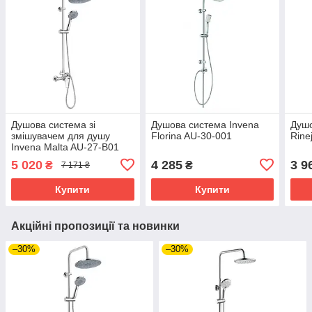
Душова система зі
Душова система Invena
Душо
змішувачем для душу
Florina AU-30-001
Rine
Invena Malta AU-27-B01
5 020
4 285
3 9
₴
₴
7 171 ₴
Купити
Купити
Акційні пропозиції та новинки
–30%
–30%