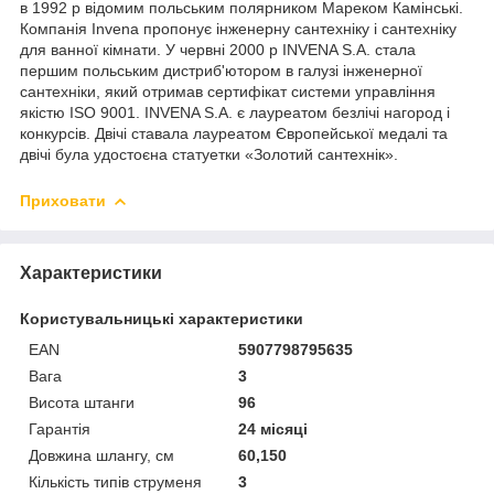
в 1992 р відомим польським полярником Мареком Камінські.
Компанія Invena пропонує інженерну сантехніку і сантехніку
для ванної кімнати. У червні 2000 р INVENA S.A. стала
першим польським дистриб'ютором в галузі інженерної
сантехніки, який отримав сертифікат системи управління
якістю ISO 9001. INVENA S.A. є лауреатом безлічі нагород і
конкурсів. Двічі ставала лауреатом Європейської медалі та
двічі була удостоєна статуетки «Золотий сантехнік».
Приховати
Характеристики
Користувальницькі характеристики
EAN
5907798795635
Вага
3
Висота штанги
96
Гарантія
24 місяці
Довжина шлангу, см
60,150
Кількість типів струменя
3