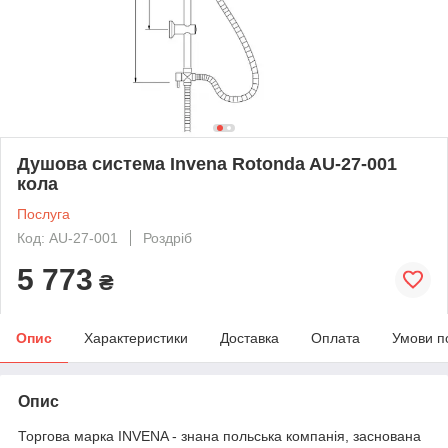
Душова система Invena Rotonda AU-27-001
кола
Послуга
Код: AU-27-001
Роздріб
5 773
₴
Опис
Характеристики
Доставка
Оплата
Умови п
Опис
Торгова марка INVENA - знана польська компанія, заснована