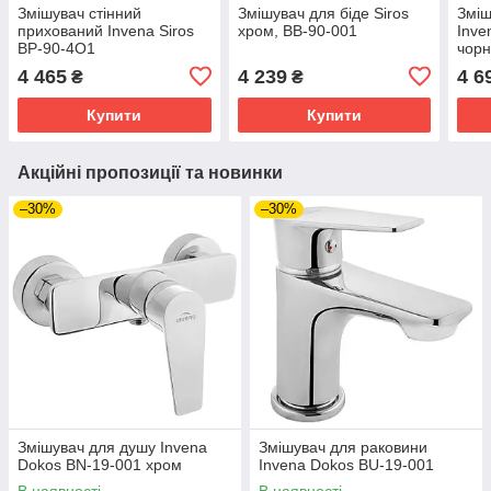
Змішувач стінний
Змішувач для біде Siros
Зміш
прихований Invena Siros
хром, BB-90-001
Inve
BP-90-4O1
чор
однофункційний кругла
4 465
4 239
4 6
₴
₴
розета чорний
Купити
Купити
Акційні пропозиції та новинки
–30%
–30%
Змішувач для душу Invena
Змішувач для раковини
Dokos BN-19-001 хром
Invena Dokos BU-19-001
В наявності
В наявності