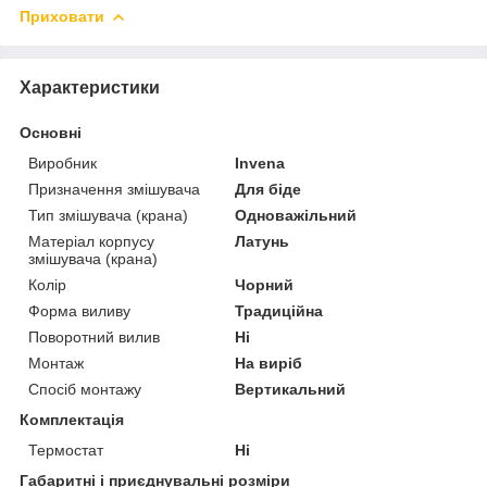
Приховати
Характеристики
Основні
Виробник
Invena
Призначення змішувача
Для біде
Тип змішувача (крана)
Одноважільний
Матеріал корпусу
Латунь
змішувача (крана)
Колір
Чорний
Форма виливу
Традиційна
Поворотний вилив
Ні
Монтаж
На виріб
Спосіб монтажу
Вертикальний
Комплектація
Термостат
Ні
Габаритні і приєднувальні розміри