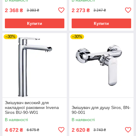
2 368
2 273
₴
₴
3 383 ₴
3 247 ₴
Купити
Купити
–30%
–30%
Змішувач високий для
накладної раковини Invena
Змішувач для душу Siros, BN-
Siros BU-90-W01
90-001
В наявності
В наявності
4 672
2 620
₴
₴
6 675 ₴
3 743 ₴