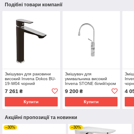
Подібні товари компанії
Змішувач для раковини
Змішувач для
Зміш
високий Invena Dokos BU-
умивальника високий
Inve
19-W04 чорний
Invena STONE білий/хром
чорн
BU-03-W02
7 261
9 200
4 0
₴
₴
Купити
Купити
Акційні пропозиції та новинки
–30%
–30%