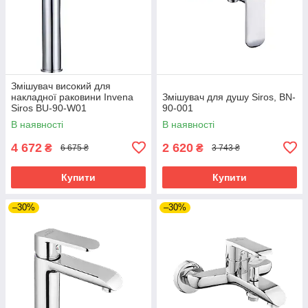
Змішувач високий для
накладної раковини Invena
Змішувач для душу Siros, BN-
Siros BU-90-W01
90-001
В наявності
В наявності
4 672
2 620
₴
₴
6 675 ₴
3 743 ₴
Купити
Купити
–30%
–30%