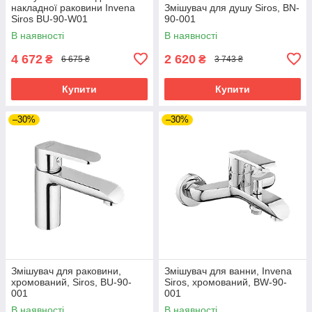
накладної раковини Invena
Змішувач для душу Siros, BN-
Siros BU-90-W01
90-001
В наявності
В наявності
4 672
2 620
₴
₴
6 675 ₴
3 743 ₴
Купити
Купити
–30%
–30%
Змішувач для раковини,
Змішувач для ванни, Invena
хромований, Siros, BU-90-
Siros, хромований, BW-90-
001
001
В наявності
В наявності