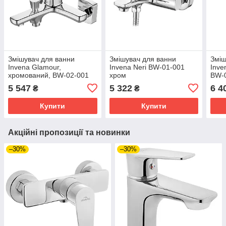
Змішувач для ванни
Змішувач для ванни
Зміш
Invena Glamour,
Invena Neri BW-01-001
Inve
хромований, BW-02-001
хром
BW-
5 547
5 322
6 4
₴
₴
Купити
Купити
Акційні пропозиції та новинки
–30%
–30%