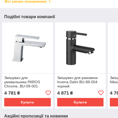
Всі умови повернення
Подібні товари компанії
Змішувач для
Змішувач для раковини
Зміш
умивальника PAROS
Invena Dafni BU-88-004
Nike
Chrome, BU-09-001
чорний
4 781
4 871
4 7
₴
₴
Купити
Купити
Акційні пропозиції та новинки