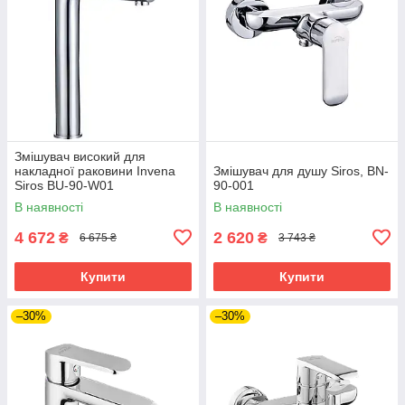
Змішувач високий для
накладної раковини Invena
Змішувач для душу Siros, BN-
Siros BU-90-W01
90-001
В наявності
В наявності
4 672
2 620
₴
₴
6 675 ₴
3 743 ₴
Купити
Купити
–30%
–30%