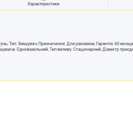
Характеристики
ь; Тип: Змішувач; Призначення: Для раковини; Гарантія: 60 місяців о
мішувача: Одноважільний; Тип виливу: Стаціонарний; Діаметр приєдн