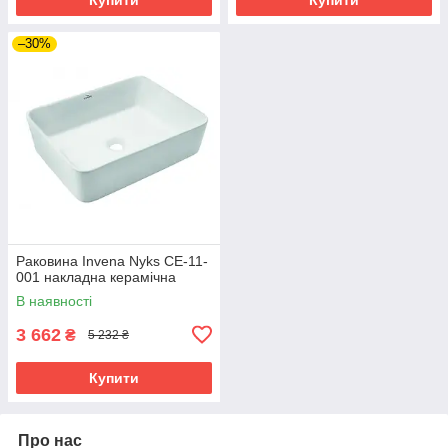
–30%
Раковина Invena Nyks CE-11-
001 накладна керамічна
В наявності
3 662
₴
5 232 ₴
Купити
Про нас