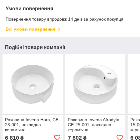
Умови повернення
Повернення товару впродовж 14 днів за рахунок покупця
Всі умови повернення
Подібні товари компанії
Раковина Invena Hora, CE-
Раковина Invena Afrodyta,
Рако
23-001, накладна
CE-25-001, накладна
15-0
керамічна
керамічна
кера
6 810
7 802
6 0
₴
₴