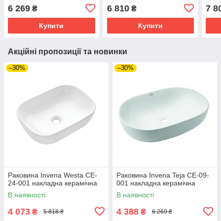
6 269
6 810
7 8
₴
₴
Купити
Купити
Акційні пропозиції та новинки
–30%
–30%
Раковина Invena Westa CE-
Раковина Invena Teja CE-09-
24-001 накладна керамічна
001 накладна керамічна
В наявності
В наявності
4 073
4 388
₴
₴
5 818 ₴
6 269 ₴