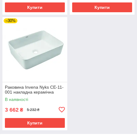
Купити
Купити
–30%
Раковина Invena Nyks CE-11-
001 накладна керамічна
В наявності
3 662
₴
5 232 ₴
Купити