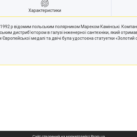
Характеристики
 1992 р відомим польським полярником Мареком Камінські. Компанія
ським дистриб'ютором в галузі інженерної сантехніки, який отримав
м Європейської медалі та двічі була удостоєна статуетки «Золотий с
Сайт створений на маркетплейсі
Prom.ua