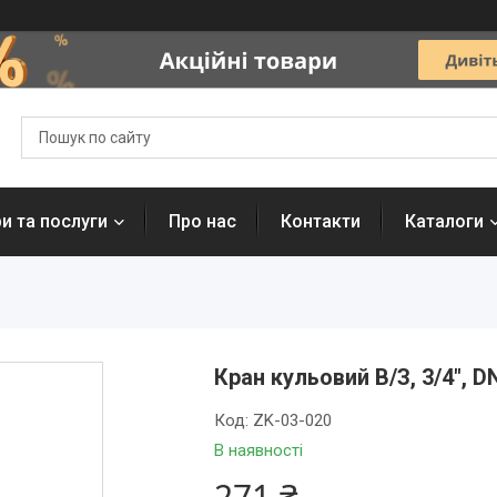
и та послуги
Про нас
Контакти
Каталоги
Кран кульовий В/З, 3/4", D
Код:
ZK-03-020
В наявності
271 ₴