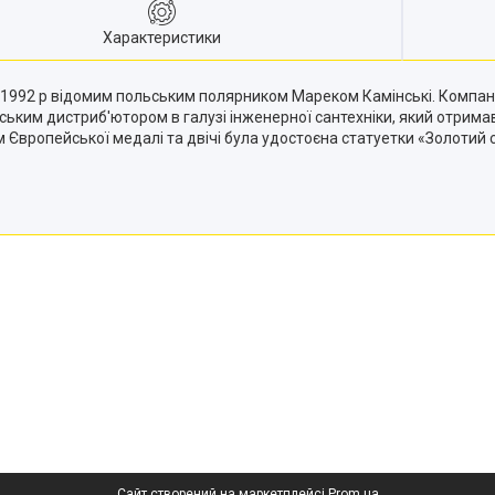
Характеристики
 1992 р відомим польським полярником Мареком Камінські. Компанія
ським дистриб'ютором в галузі інженерної сантехніки, який отримав
м Європейської медалі та двічі була удостоєна статуетки «Золотий с
Сайт створений на маркетплейсі
Prom.ua