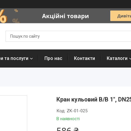
и та послуги
Про нас
Контакти
Каталоги
Кран кульовий В/В 1", DN25
Код:
ZK-01-025
В наявності
586 ₴