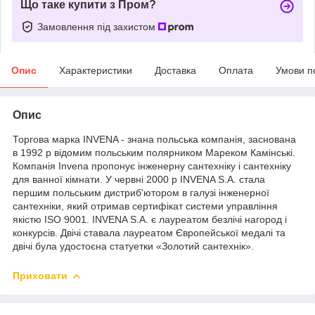
Що таке купити з Пром?
Замовлення під захистом
Опис
Характеристики
Доставка
Оплата
Умови п
Опис
Торгова марка INVENA - знана польська компанія, заснована
в 1992 р відомим польським полярником Мареком Камінські.
Компанія Invena пропонує інженерну сантехніку і сантехніку
для ванної кімнати. У червні 2000 р INVENA S.A. стала
першим польським дистриб'ютором в галузі інженерної
сантехніки, який отримав сертифікат системи управління
якістю ISO 9001. INVENA S.A. є лауреатом безлічі нагород і
конкурсів. Двічі ставала лауреатом Європейської медалі та
двічі була удостоєна статуетки «Золотий сантехнік».
Приховати