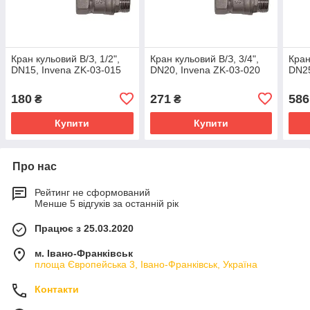
Кран кульовий В/З, 1/2",
Кран кульовий В/З, 3/4",
Кран
DN15, Invena ZK-03-015
DN20, Invena ZK-03-020
DN25
180
271
586
₴
₴
Купити
Купити
Про нас
Рейтинг не сформований
Менше 5 відгуків за останній рік
Працює з 25.03.2020
м. Івано-Франківськ
площа Європейська 3, Івано-Франківськ, Україна
Контакти