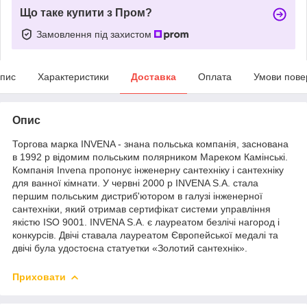
Що таке купити з Пром?
Замовлення під захистом
пис
Характеристики
Доставка
Оплата
Умови пове
Опис
Торгова марка INVENA - знана польська компанія, заснована
в 1992 р відомим польським полярником Мареком Камінські.
Компанія Invena пропонує інженерну сантехніку і сантехніку
для ванної кімнати. У червні 2000 р INVENA S.A. стала
першим польським дистриб'ютором в галузі інженерної
сантехніки, який отримав сертифікат системи управління
якістю ISO 9001. INVENA S.A. є лауреатом безлічі нагород і
конкурсів. Двічі ставала лауреатом Європейської медалі та
двічі була удостоєна статуетки «Золотий сантехнік».
Приховати