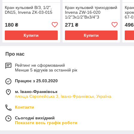
Кран кульовий В/З, 1/2",
Кран кульовий триходовий
Кран
DN15, Invena ZK-03-015
Invena ZW-16-020
хром
1/2"Зx1/2"Вx3/4"З
67-0
180
271
496
₴
₴
Купити
Купити
Про нас
Рейтинг не сформований
Менше 5 відгуків за останній рік
Працює з 25.03.2020
м. Івано-Франківськ
площа Європейська 3, Івано-Франківськ, Україна
Контакти
Сьогодні вихідний
Показати весь графік роботи