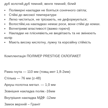
дуб золотий,дуб темний, венге темний, білий
Полімерні накладки не бояться сонячного світла;
Стійкі до високої температури
Легко чиститься, не тріскають, не деформуються;
Волостійкі,на накладках немає роси, вони стійкі до комах.
Вогнетривкі властивості (важко горючі)
Накладки не пліснявіють,не вицвітають та не змінюють
колір
Мають високу кислотну, лужну та корозійну стійкість
Комплектація ПОЛІМЕР PRESTIGE СКЛОПАКЕТ
Рама гнута — 110 мм (товщ.мет 1,8-2мм)
Стілька — 76 мм (z-48)
Аркуш полотна метал. — 1,0 мм
Зовнішня накладка полім.-16мм
Внутрішня накладка МДФ -12мм
Замок верхній – Граніт