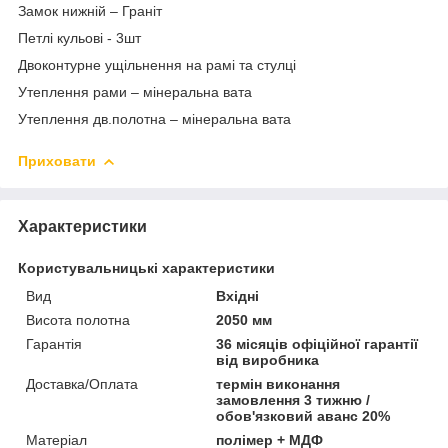
Замок нижній – Граніт
Петлі кульові - 3шт
Двоконтурне ущільнення на рамі та стулці
Утеплення рами – мінеральна вата
Утеплення дв.полотна – мінеральна вата
Приховати
Характеристики
Користувальницькі характеристики
Вид
Вхідні
Висота полотна
2050 мм
Гарантія
36 місяців офіційної гарантії
від виробника
Доставка/Оплата
термін виконання
замовлення 3 тижню /
обов'язковий аванс 20%
Матеріал
полімер + МДФ