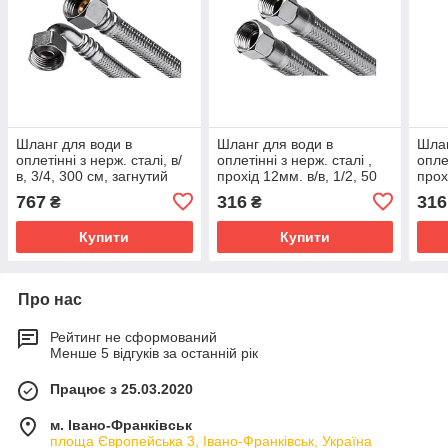
Шланг для води в
Шланг для води в
Шлан
оплетінні з нерж. сталі, в/
оплетінні з нерж. сталі ,
опле
в, 3/4, 300 см, загнутий
прохід 12мм. в/в, 1/2, 50
прох
кінець 90, для
см, Invena WS-40-050
1/2&
767
316
316
₴
₴
підключення пральних
Inve
машин
Купити
Купити
Про нас
Рейтинг не сформований
Менше 5 відгуків за останній рік
Працює з 25.03.2020
м. Івано-Франківськ
площа Європейська 3, Івано-Франківськ, Україна