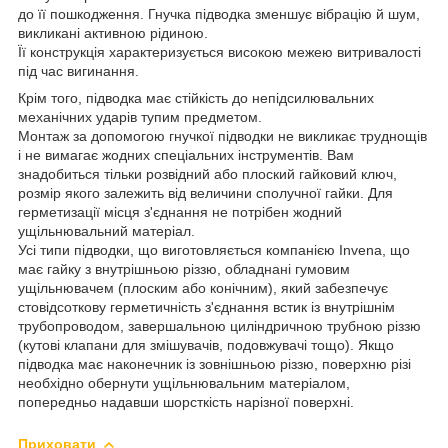
до її пошкодження. Гнучка підводка зменшує вібрацію й шум,
викликані активною рідиною.
Її конструкція характеризується високою межею витривалості
під час вигинання.
Крім того, підводка має стійкість до непідсилювальних
механічних ударів тупим предметом.
Монтаж за допомогою гнучкої підводки не викликає труднощів
і не вимагає жодних спеціальних інструментів. Вам
знадобиться тільки розвідний або плоский гайковий ключ,
розмір якого залежить від величини сполучної гайки. Для
герметизації місця з'єднання не потрібен жодний
ущільнювальний матеріал.
Усі типи підводки, що виготовляється компанією Invena, що
має гайку з внутрішньою різзю, обладнані гумовим
ущільнювачем (плоским або конічним), який забезпечує
стовідсоткову герметичність з'єднання встик із внутрішнім
трубопроводом, завершальною циліндричною трубною різзю
(кутові клапани для змішувачів, подовжувачі тощо). Якщо
підводка має наконечник із зовнішньою різзю, поверхню різі
необхідно обернути ущільнювальним матеріалом,
попередньо надавши шорсткість нарізної поверхні.
Приховати