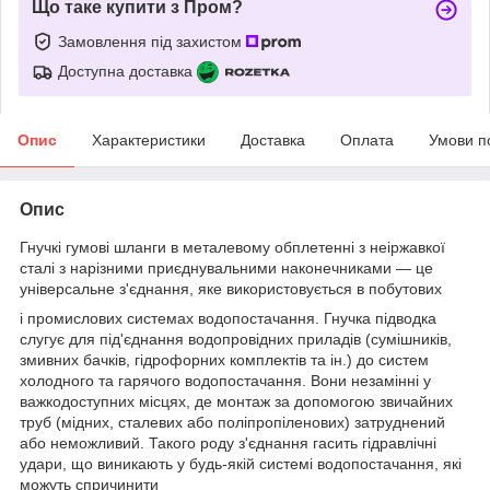
Що таке купити з Пром?
Замовлення під захистом
Доступна доставка
Опис
Характеристики
Доставка
Оплата
Умови п
Опис
Гнучкі гумові шланги в металевому обплетенні з неіржавкої
сталі з нарізними приєднувальними наконечниками — це
універсальне з'єднання, яке використовується в побутових
і промислових системах водопостачання. Гнучка підводка
слугує для під'єднання водопровідних приладів (сумішників,
змивних бачків, гідрофорних комплектів та ін.) до систем
холодного та гарячого водопостачання. Вони незамінні у
важкодоступних місцях, де монтаж за допомогою звичайних
труб (мідних, сталевих або поліпропіленових) затруднений
або неможливий. Такого роду з'єднання гасить гідравлічні
удари, що виникають у будь-якій системі водопостачання, які
можуть спричинити