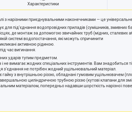
Характеристики
талі з нарізними приєднувальними наконечниками — це універсальн
є для під'єднання водопровідних приладів (сумішників, змивних бач
ісцях, де монтаж за допомогою звичайних труб (мідних, сталевих 
-якій системі водопостачання, які можуть спричинити
викликані активною рідиною.
під час вигинання.
ічних ударів тупим предметом.
і не вимагає жодних спеціальних інструментів. Вам знадобиться ті
ця з'єднання не потрібен жодний ущільнювальний матеріал.
ає гайку з внутрішньою різзю, обладнані гумовим ущільнювачем (пл
завершальною циліндричною трубною різзю (кутові клапани для змі
вальним матеріалом, попередньо надавши шорсткість нарізної пове