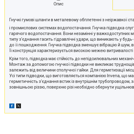
Опис
Гнучкі гумові шланги в металевому обплетенні з неіржавкої с
і промислових системах водопостачання. Гнучка підводка слугу
гарячого водопостачання. Вони незамінні у важкодоступних м
типу з'єднання гасить гідравлічні удари, що виникають у будь
до її пошкодження. Гнучка підводка зменшує вібрацію й шум, 
Її конструкція характеризується високою межею витривалості 
Крім того, підводка має стійкість до непідсилювальних механ
Монтаж за допомогою гнучкої підводки не викликає труднощів 
залежить від величини сполучної гайки. Для герметизації міс
Усі типи підводки, що виготовляється компанією Invena, що м
герметичність з'єднання встик із внутрішнім трубопроводом, 
зовнішньою різзю, поверхню різі необхідно обернути ущільню