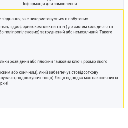
Інформація для замовлення
е з'єднання, яке використовується в побутових
ків, гідрофорних комплектів та ін.) до систем холодного та
або поліпропіленових) затруднений або неможливий. Такого
льки розвідний або плоский гайковий ключ, розмір якого
оским або конічним), який забезпечує стовідсоткову
шувачів, подовжувачі тощо). Якщо підводка має наконечник із
рхні.