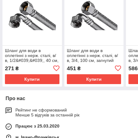
Шланг для води в
Шланг для води в
Шлан
оплетінні з нерж. сталі, в/
оплетінні з нерж. сталі, в/
оплет
в, 1/2&#039;&#039;, 40 см,
в, 3/4, 100 см, загнутий
в, 3
загнутий кінець 90°,
кінець 90°, для
кіне
271
451
586
₴
₴
Invena WS-31-040
підключення пральних
підк
Купити
Купити
Про нас
Рейтинг не сформований
Менше 5 відгуків за останній рік
Працює з 25.03.2020
м. Івано-Франківськ