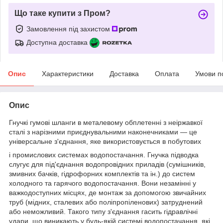
Що таке купити з Пром?
Замовлення під захистом
Доступна доставка
Опис
Характеристики
Доставка
Оплата
Умови п
Опис
Гнучкі гумові шланги в металевому обплетенні з неіржавкої
сталі з нарізними приєднувальними наконечниками — це
універсальне з'єднання, яке використовується в побутових
і промислових системах водопостачання. Гнучка підводка
слугує для під'єднання водопровідних приладів (сумішників,
змивних бачків, гідрофорних комплектів та ін.) до систем
холодного та гарячого водопостачання. Вони незамінні у
важкодоступних місцях, де монтаж за допомогою звичайних
труб (мідних, сталевих або поліпропіленових) затруднений
або неможливий. Такого типу з'єднання гасить гідравлічні
удари, що виникають у будь-якій системі водопостачання, які