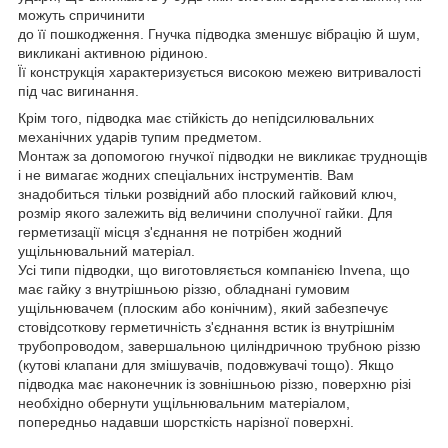
можуть спричинити
до її пошкодження. Гнучка підводка зменшує вібрацію й шум,
викликані активною рідиною.
Її конструкція характеризується високою межею витривалості
під час вигинання.
Крім того, підводка має стійкість до непідсилювальних
механічних ударів тупим предметом.
Монтаж за допомогою гнучкої підводки не викликає труднощів
і не вимагає жодних спеціальних інструментів. Вам
знадобиться тільки розвідний або плоский гайковий ключ,
розмір якого залежить від величини сполучної гайки. Для
герметизації місця з'єднання не потрібен жодний
ущільнювальний матеріал.
Усі типи підводки, що виготовляється компанією Invena, що
має гайку з внутрішньою різзю, обладнані гумовим
ущільнювачем (плоским або конічним), який забезпечує
стовідсоткову герметичність з'єднання встик із внутрішнім
трубопроводом, завершальною циліндричною трубною різзю
(кутові клапани для змішувачів, подовжувачі тощо). Якщо
підводка має наконечник із зовнішньою різзю, поверхню різі
необхідно обернути ущільнювальним матеріалом,
попередньо надавши шорсткість нарізної поверхні.