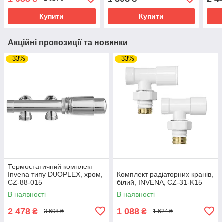
Купити
Купити
Акційні пропозиції та новинки
–33%
–33%
Термостатичний комплект
Invena типу DUOPLEX, хром,
Комплект радіаторних кранів,
CZ-88-015
білий, INVЕNA, CZ-31-K15
В наявності
В наявності
2 478
1 088
₴
₴
3 698 ₴
1 624 ₴