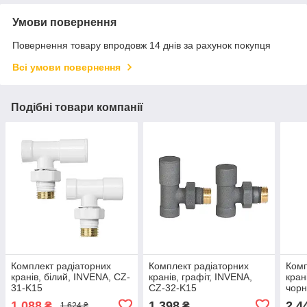
Умови повернення
Повернення товару впродовж 14 днів за рахунок покупця
Всі умови повернення
Подібні товари компанії
Комплект радіаторних
Комплект радіаторних
Комп
кранів, білий, INVЕNA, CZ-
кранів, графіт, INVЕNA,
кран
31-K15
CZ-32-K15
чорн
1 088
1 398
2 4
₴
₴
1 624 ₴