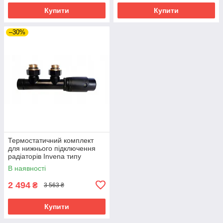
Купити
Купити
–30%
Термостатичний комплект
для нижнього підключення
радіаторів Invena типу
DUOPLEX, 50мм, чорний,
В наявності
CZ-91-015
2 494
₴
3 563 ₴
Купити